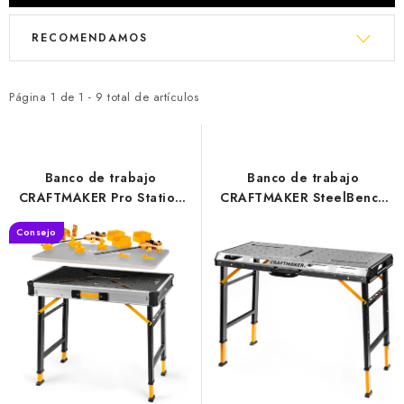
L
P
RECOMENDAMOS
i
r
s
o
t
d
Página
1
de
1
-
9
total de artículos
o
u
f
c
p
t
Banco de trabajo
Banco de trabajo
r
s
CRAFTMAKER Pro Station
CRAFTMAKER SteelBench
S30
S110
o
o
Consejo
d
r
u
t
c
i
t
n
s
g