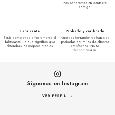
c
nos pondremos en contacto
contigo.
o
n
t
r
Fabricante
Probado y verificado
o
Estás comprando directamente al
Nuestras herramientas han sido
l
fabricante. Lo que significa que
probadas por miles de clientes
obtendrás los mejores precios.
satisfechos. No te
s
decepcionarán.
Síguenos en Instagram
VER PERFIL