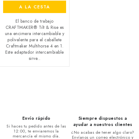
A LA CESTA
El banco de trabajo
CRAFTMAKER® Tilt & Rise es
una encimera intercambiable y
polivalente para el caballete
Craftmaker Multihorse 4 en 1.
Este adaptador intercambiable
sirve...
L
i
s
t
i
Envío rápido
Siempre dispuestos a
n
ayudar a nuestros clientes
Si haces tu pedido antes de las
12:00, te enviaremos la
g
¿No acabas de tener algo claro?
mercancía el mismo día.
Envíanos un correo electrónico y