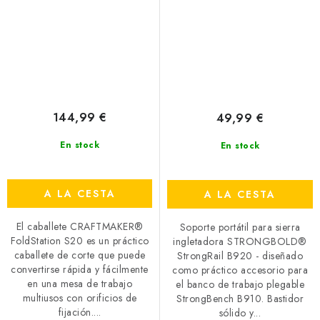
144,99 €
49,99 €
En stock
En stock
A LA CESTA
A LA CESTA
El caballete CRAFTMAKER®
Soporte portátil para sierra
FoldStation S20 es un práctico
ingletadora STRONGBOLD®
caballete de corte que puede
StrongRail B920 - diseñado
convertirse rápida y fácilmente
como práctico accesorio para
en una mesa de trabajo
el banco de trabajo plegable
multiusos con orificios de
StrongBench B910. Bastidor
fijación....
sólido y...