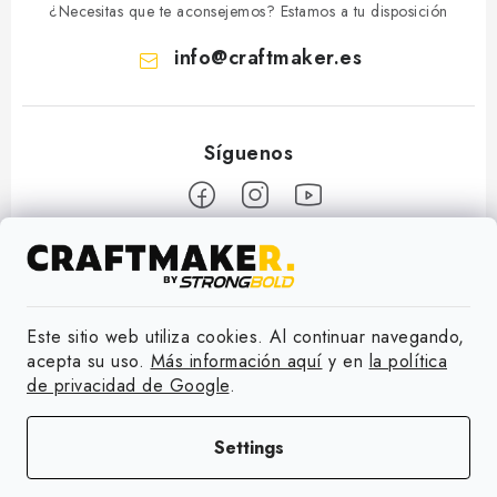
¿Necesitas que te aconsejemos? Estamos a tu disposición
info
@
craftmaker.es
F
o
Información
o
Este sitio web utiliza cookies. Al continuar navegando,
t
Contacto
acepta su uso.
Más información aquí
y en
la política
Aceptamos pagos en línea
e
de privacidad de Google
.
Envío
r
Copyright 2026
Craftmaker
. Todos los derechos reservados.
Editar la
Devolución de mercancías
Settings
configuración de cookies
Términos y condiciones
Creado por Shoptet Premium