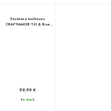
Encimera multiusos
CRAFTMAKER Tilt & Rise
para el caballete
Multihorse 4 en 1
99,99 €
En stock