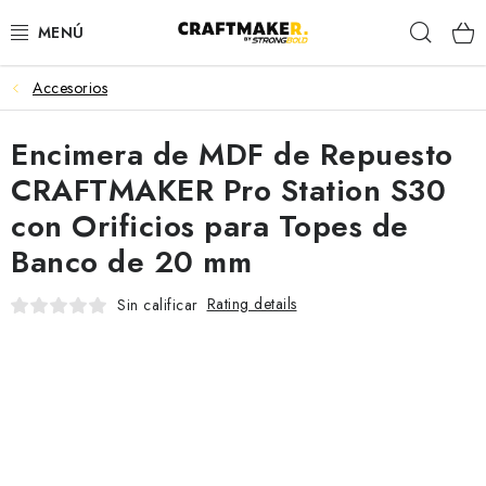
Skip
Sear
to
content
Accesorios
MESAS DE TRABAJO
Encimera de MDF de Repuesto
CABALLETES DE TRABAJO
CRAFTMAKER Pro Station S30
SOPORTES PARA RODILLOS
con Orificios para Topes de
Banco de 20 mm
ORDEN DEL TALLER
Rating details
Sin calificar
SARGENTOS DE CARPINTERÍA
ACCESORIOS
Contacto
Envío
Devolución de mercancías
Términos y condiciones
Política de privacidad