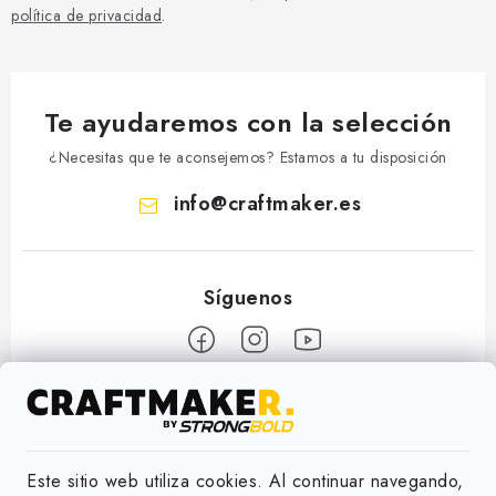
política de privacidad
.
Te ayudaremos con la selección
¿Necesitas que te aconsejemos? Estamos a tu disposición
info
@
craftmaker.es
F
o
Información
o
Este sitio web utiliza cookies. Al continuar navegando,
t