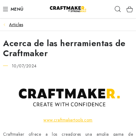
Skip
Sear
to
content
Articles
MESAS DE TRABAJO
Acerca de las herramientas de
CABALLETES DE TRABAJO
Craftmaker
SOPORTES PARA RODILLOS
10/07/2024
ORDEN DEL TALLER
SARGENTOS DE CARPINTERÍA
ACCESORIOS
www.craftmakertools.com
Contacto
Envío
Devolución de mercancías
Términos y condiciones
Política de privacidad
Craftmaker ofrece a los creadores una amplia gama de